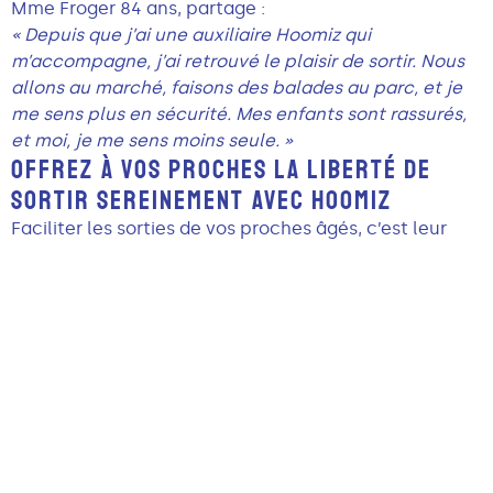
Mme Froger 84 ans, partage :
« Depuis que j’ai une auxiliaire Hoomiz qui
m’accompagne, j’ai retrouvé le plaisir de sortir. Nous
allons au marché, faisons des balades au parc, et je
me sens plus en sécurité. Mes enfants sont rassurés,
et moi, je me sens moins seule. »
OFFREZ À VOS PROCHES LA LIBERTÉ DE
SORTIR SEREINEMENT AVEC HOOMIZ
Faciliter les sorties de vos proches âgés, c’est leur
offrir une meilleure qualité de vie, un maintien du lien
social et une autonomie précieuse. Avec Hoomiz, tout
est pensé pour leur sécurité et votre tranquillité
d’esprit.
Contactez-nous dès aujourd’hui
pour découvrir nos
services d’aide à domicile, nos tarifs compétitifs et
notre approche humaine. Ensemble, offrons à vos
proches le plaisir de sortir.