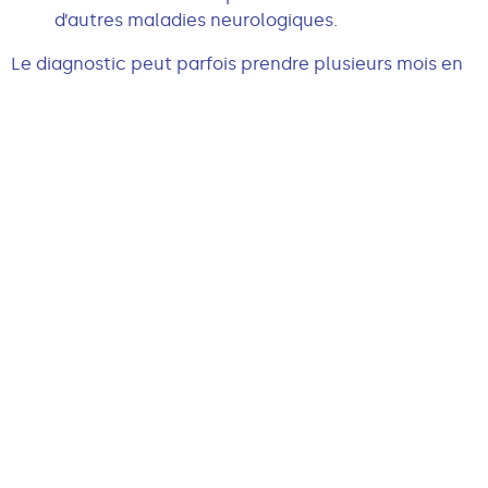
d’autres maladies neurologiques.
Le diagnostic peut parfois prendre plusieurs mois en
raison de la diversité des symptômes.
QUELS TRAITEMENTS EXISTENT
AUJOURD'HUI ?
Il n’existe actuellement aucun traitement curatif de
la maladie de Charcot.
La prise en charge vise principalement à ralentir la
progression de la maladie, soulager certains
symptômes et maintenir la meilleure qualité de vie
possible.
Cette prise en charge repose généralement sur :
un suivi neurologique spécialisé ;
la kinésithérapie ; l’orthophonie ;
l’ergothérapie ; des aides techniques adaptées ;
un accompagnement humain au quotidien.