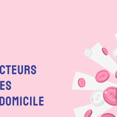
acteurs
Les
 Domicile