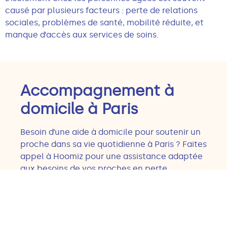
causé par plusieurs facteurs : perte de relations
sociales, problèmes de santé, mobilité réduite, et
manque d’accès aux services de soins.
Accompagnement à
domicile à Paris
Besoin d’une aide à domicile pour soutenir un
proche dans sa vie quotidienne à Paris ? Faites
appel à Hoomiz pour une assistance adaptée
aux besoins de vos proches en perte
d’autonomie.
Nos équipes interviennent dans tous les
arrondissements de Paris
et toute l’île de
Paris
1
Paris 2
Paris 3
Paris 4
france:
,
,
,
,